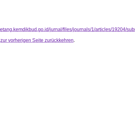
betang.kemdikbud.go.id/jurnal/files/journals/1/articles/19204/
u
zur vorherigen Seite zurückkehren
.