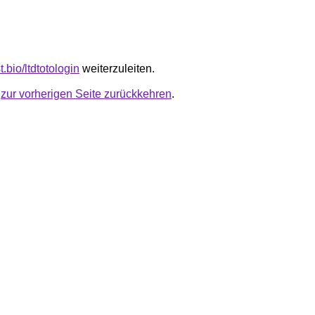
st.bio/ltdtotologin
weiterzuleiten.
u
zur vorherigen Seite zurückkehren
.