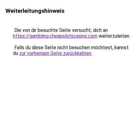
Weiterleitungshinweis
Die von dir besuchte Seite versucht, dich an
https://gambling.cheapslotscasino.com
weiterzuleiten.
Falls du diese Seite nicht besuchen möchtest, kannst
du
zur vorherigen Seite zurückkehren
.