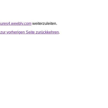
osures4.weebly.com
weiterzuleiten.
u
zur vorherigen Seite zurückkehren
.