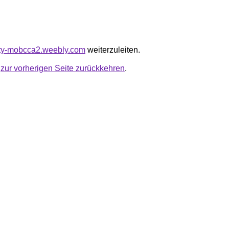
ivity-mobcca2.weebly.com
weiterzuleiten.
u
zur vorherigen Seite zurückkehren
.